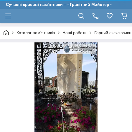
Сучасні красиві пам'ятники – «Гранітний Майстер»
Каталог пам'ятників
Наші роботи
Гарний ексклюзивн