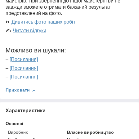
майстрів. При зверненні до іншої майстерні ви не
завжди зможете отримати бажаний результат
представлений на фото.
⏩
Дивитись фото наших робіт
✍
Читати відгуки
Можливо ви шукали:
–
[Посилання]
–
[Посилання]
–
[Посилання]
Приховати
Характеристики
Основні
Виробник
Власне виробництво