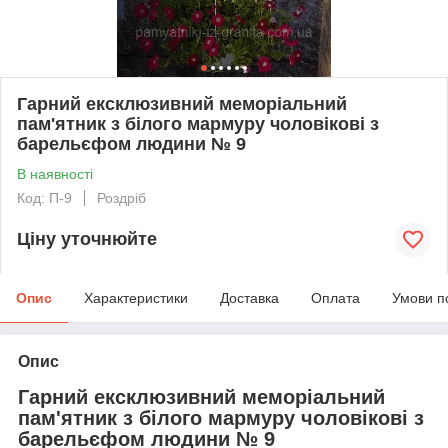
Гарний ексклюзивний меморіальний
пам'ятник з білого мармуру чоловікові з
барельєфом людини № 9
В наявності
Код: П-9
Роздріб
Ціну уточнюйте
Опис
Характеристики
Доставка
Оплата
Умови п
Опис
Гарний ексклюзивний меморіальний
пам'ятник з білого мармуру чоловікові з
барельєфом людини № 9