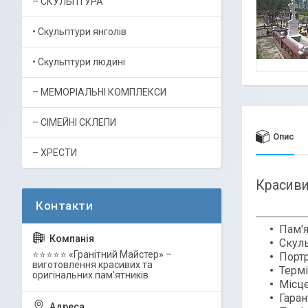
– СКУЛЬПТУРА
• Скульптури янголів
• Скульптури людині
– МЕМОРІАЛЬНІ КОМПЛЕКСИ
– СІМЕЙНІ СКЛЕПИ
Опис
– ХРЕСТИ
Красиви
Пам'
Скуль
⭐⭐⭐⭐⭐ «Гранітний Майстер» –
Портр
виготовлення красивих та
Термі
оригінальних пам'ятників
Місце
Гаран