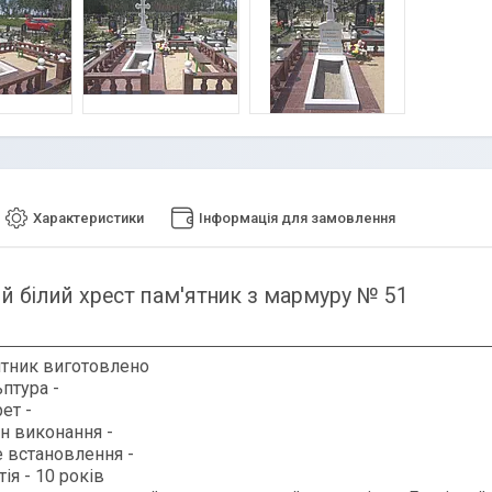
Характеристики
Інформація для замовлення
й білий хрест пам'ятник з мармуру № 51
ятник виготовлено
птура -
ет -
н виконання -
 встановлення -
тія - 10 років