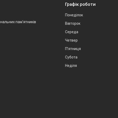
Графік роботи
Понеділок
інальних пам'ятників
Вівторок
Середа
Четвер
Пʼятниця
Субота
Неділя