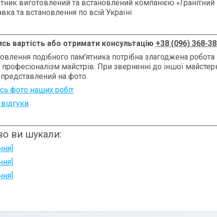
ятник
виготовлений та встановлений компанією «Гранітний
вка та встановлення по всій Україні
ись вартість або отримати консультацію
+38 (096) 368-38
овлення подібного пам'ятника потрібна злагоджена робота 
, професіоналізм майстрів. При зверненні до іншої майсте
 представлений на фото.
сь фото наших робіт
 відгуки
о ви шукали:
ння]
ння]
ння]