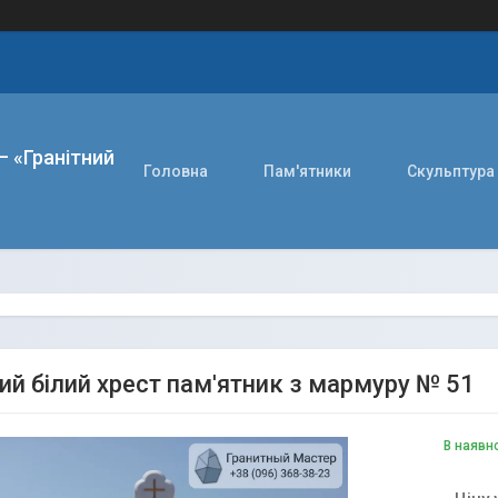
– «Гранітний
Головна
Пам'ятники
Скульптура
ий білий хрест пам'ятник з мармуру № 51
В наявн