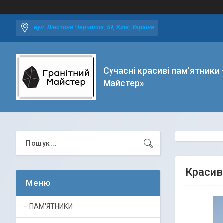
вул. Вінстона Черчилля, 59, Київ, Україна
Сучасні красиві пам'ятники 
Майстер»
Красив
– ПАМ'ЯТНИКИ