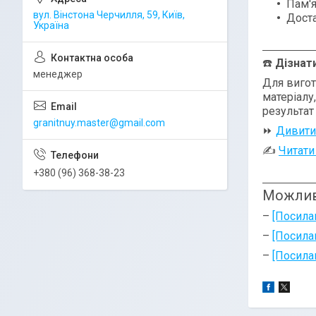
Пам'
вул. Вінстона Черчилля, 59, Київ,
Доста
Україна
☎️
Дізнат
менеджер
Для вигот
матеріалу
результат
granitnuy.master@gmail.com
⏩
Дивити
✍
Читати
+380 (96) 368-38-23
Можлив
–
[Посила
–
[Посила
–
[Посила