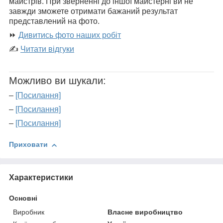
майстрів. При зверненні до іншої майстерні ви не
завжди зможете отримати бажаний результат
представлений на фото.
⏩
Дивитись фото наших робіт
✍
Читати відгуки
Можливо ви шукали:
–
[Посилання]
–
[Посилання]
–
[Посилання]
Приховати
Характеристики
Основні
Виробник
Власне виробництво