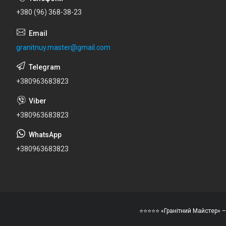
+380 (96) 368-38-23
granitnuy.master@gmail.com
+380963683823
+380963683823
+380963683823