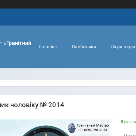
– «Гранітний
Головна
Пам'ятники
Скульптура
ик чоловіку № 2014
В наявн