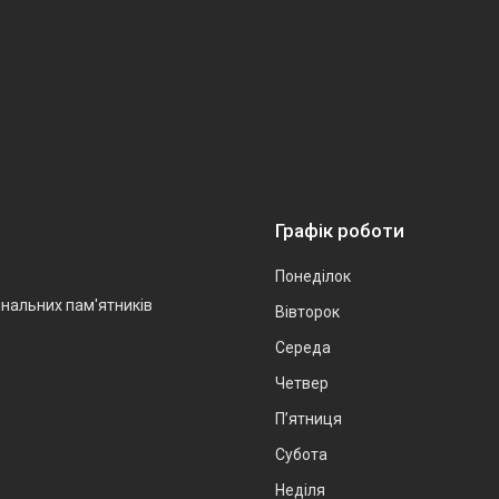
Графік роботи
Понеділок
інальних пам'ятників
Вівторок
Середа
Четвер
Пʼятниця
Субота
Неділя