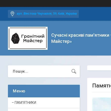
вул. Вінстона Черчилля, 59, Київ, Україна
Сучасні красиві пам'ятники 
Майстер»
Памятн
– ПАМ'ЯТНИКИ