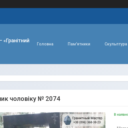
– «Гранітний
Головна
Пам'ятники
Скульптура
ик чоловіку № 2074
В наявн