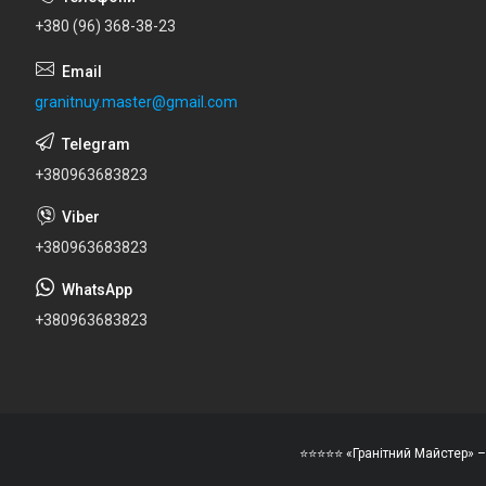
+380 (96) 368-38-23
granitnuy.master@gmail.com
+380963683823
+380963683823
+380963683823