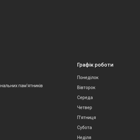
Графік роботи
Понеділок
інальних пам'ятників
Вівторок
Середа
Четвер
Пʼятниця
Субота
Неділя