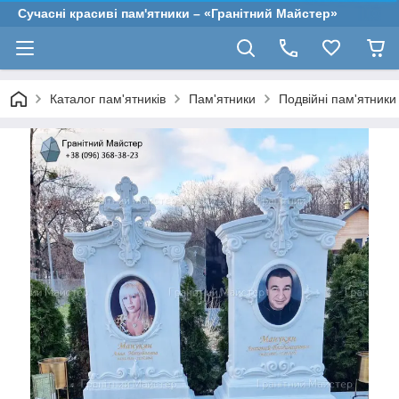
Сучасні красиві пам'ятники – «Гранітний Майстер»
Каталог пам'ятників
Пам'ятники
Подвійні пам'ятники