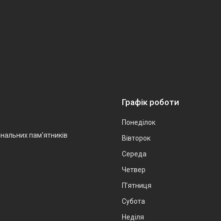
Графік роботи
Понеділок
інальних пам'ятників
Вівторок
Середа
Четвер
Пʼятниця
Субота
Неділя