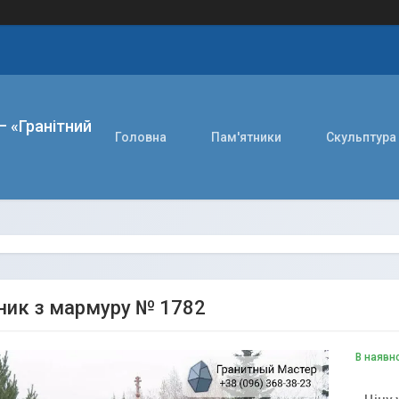
– «Гранітний
Головна
Пам'ятники
Скульптура
ник з мармуру № 1782
В наявн