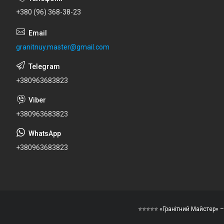
+380 (96) 368-38-23
granitnuy.master@gmail.com
+380963683823
+380963683823
+380963683823