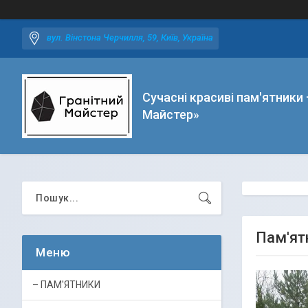
вул. Вінстона Черчилля, 59, Київ, Україна
Сучасні красиві пам'ятники 
Майстер»
Пам'ят
– ПАМ'ЯТНИКИ