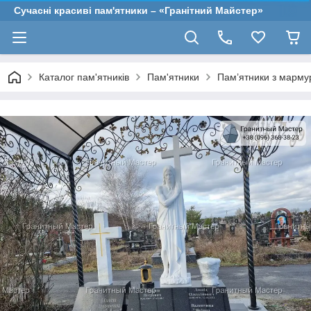
Сучасні красиві пам'ятники – «Гранітний Майстер»
Каталог пам'ятників
Пам'ятники
Пам’ятники з марму