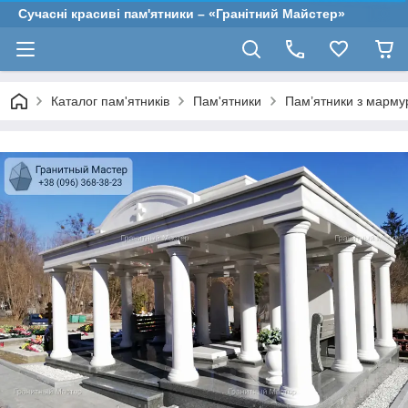
Сучасні красиві пам'ятники – «Гранітний Майстер»
Каталог пам'ятників
Пам'ятники
Пам’ятники з марму