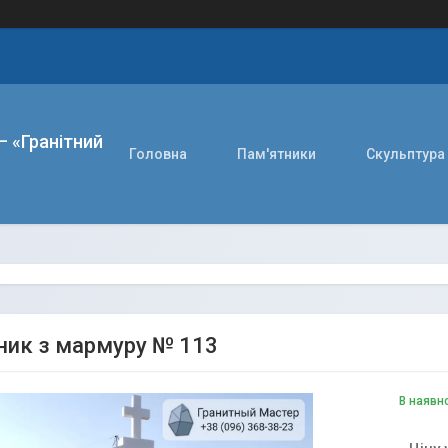
– «Гранітний
Головна
Пам'ятники
Скульптура
ник з мармуру № 113
В наявн