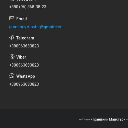
+380 (96) 368-38-23
granitnuy.master@gmail.com
+380963683823
+380963683823
+380963683823