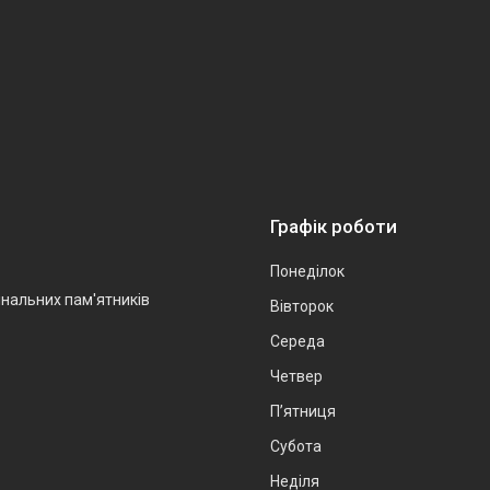
Графік роботи
Понеділок
інальних пам'ятників
Вівторок
Середа
Четвер
Пʼятниця
Субота
Неділя