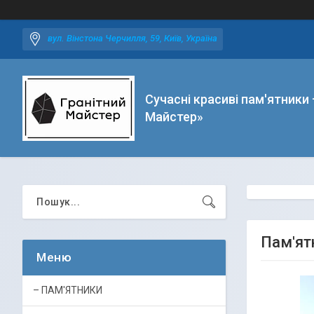
вул. Вінстона Черчилля, 59, Київ, Україна
Сучасні красиві пам'ятники 
Майстер»
Пам'ят
– ПАМ'ЯТНИКИ