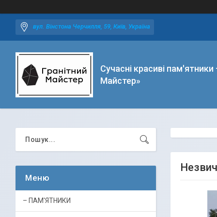
вул. Вінстона Черчилля, 59, Київ, Україна
Сучасні красиві пам'ятники 
Майстер»
Незвич
– ПАМ'ЯТНИКИ