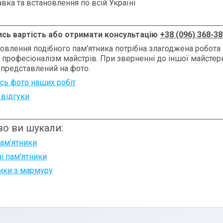
вка та встановлення по всій Україні
ись вартість або отримати консультацію
+38 (096) 368-38
овлення подібного пам'ятника потрібна злагоджена робота 
, професіоналізм майстрів. При зверненні до іншої майсте
 представлений на фото.
сь фото наших робіт
 відгуки
о ви шукали:
пам'ятники
і пам'ятники
ики з мармуру