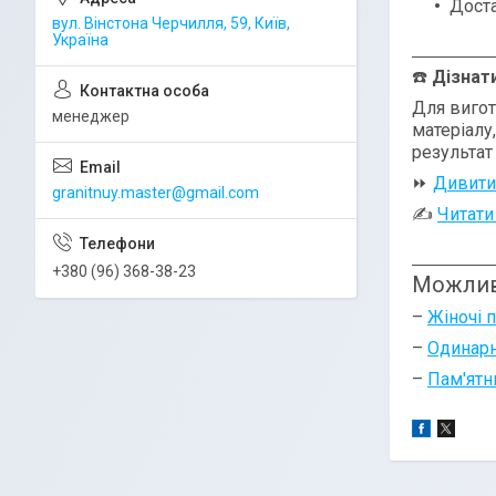
Доста
вул. Вінстона Черчилля, 59, Київ,
Україна
☎️
Дізнат
Для вигот
менеджер
матеріалу
результат
⏩
Дивити
granitnuy.master@gmail.com
✍
Читати
+380 (96) 368-38-23
Можлив
–
Жіночі 
–
Одинарн
–
Пам'ятн