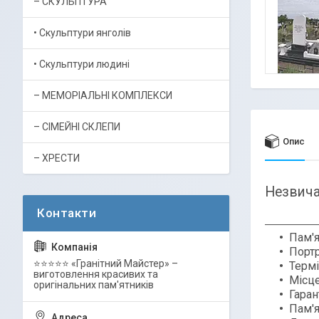
– СКУЛЬПТУРА
• Скульптури янголів
• Скульптури людині
– МЕМОРІАЛЬНІ КОМПЛЕКСИ
– СІМЕЙНІ СКЛЕПИ
Опис
– ХРЕСТИ
Незвича
Пам'
Портр
⭐⭐⭐⭐⭐ «Гранітний Майстер» –
Термі
виготовлення красивих та
Місце
оригінальних пам'ятників
Гаран
Пам'