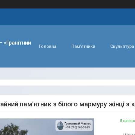
– «Гранітний
Головна
Пам'ятники
Скульптура
айний пам'ятник з білого мармуру жінці з
В наявн