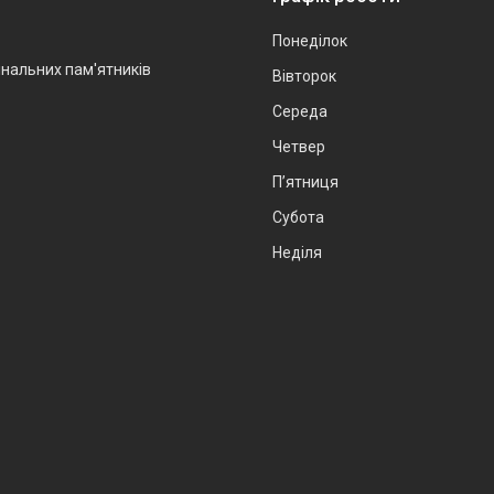
Понеділок
інальних пам'ятників
Вівторок
Середа
Четвер
Пʼятниця
Субота
Неділя