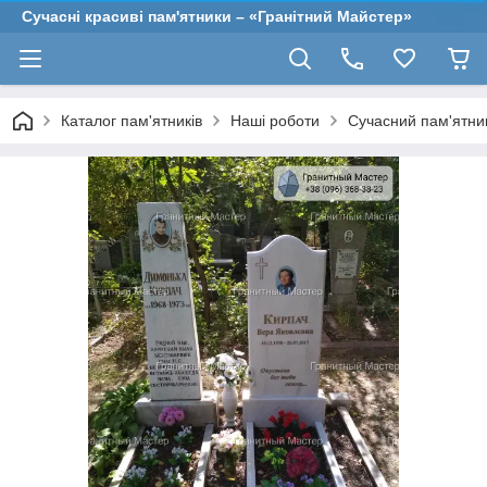
Сучасні красиві пам'ятники – «Гранітний Майстер»
Каталог пам'ятників
Наші роботи
Сучасний пам'ятник