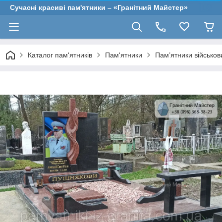
Сучасні красиві пам'ятники – «Гранітний Майстер»
Каталог пам'ятників
Пам'ятники
Пам’ятники військо