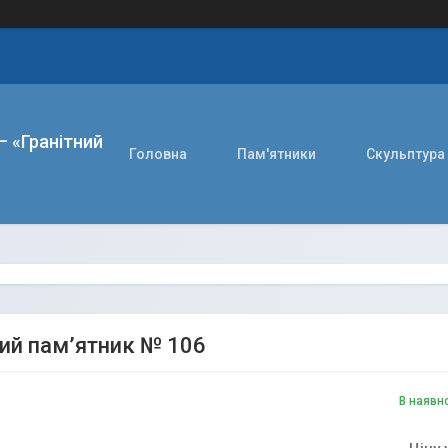
– «Гранітний
Головна
Пам'ятники
Скульптура
ний пам’ятник № 106
В наявн