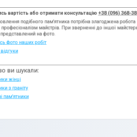
ись вартість або отримати консультацію
+38 (096) 368-38
овлення подібного пам'ятника потрібна злагоджена робота 
, професіоналізм майстрів. При зверненні до іншої майсте
 представлений на фото.
сь фото наших робіт
 відгуки
о ви шукали:
ики жінці
ки з граніту
і пам'ятники