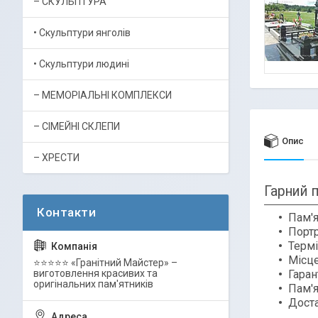
– СКУЛЬПТУРА
• Скульптури янголів
• Скульптури людині
– МЕМОРІАЛЬНІ КОМПЛЕКСИ
– СІМЕЙНІ СКЛЕПИ
Опис
– ХРЕСТИ
Гарний п
Пам'я
Портр
Термі
Місце
⭐⭐⭐⭐⭐ «Гранітний Майстер» –
Гаран
виготовлення красивих та
оригінальних пам'ятників
Пам'
Доста