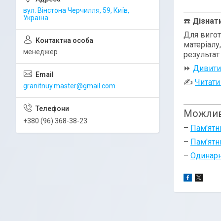
вул. Вінстона Черчилля, 59, Київ,
Україна
☎️
Дізнат
Для вигот
матеріалу
менеджер
результат
⏩
Дивити
✍
Читати
granitnuy.master@gmail.com
Можлив
+380 (96) 368-38-23
–
Пам'ятн
–
Пам'ятни
–
Одинарн