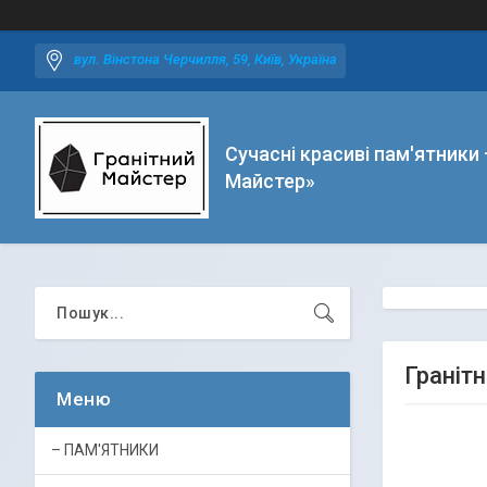
вул. Вінстона Черчилля, 59, Київ, Україна
Сучасні красиві пам'ятники 
Майстер»
Граніт
– ПАМ'ЯТНИКИ