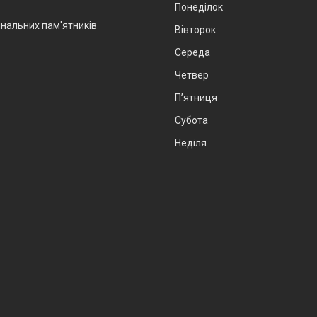
Понеділок
інальних пам'ятників
Вівторок
Середа
Четвер
Пʼятниця
Субота
Неділя