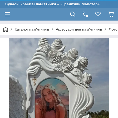
Сучасні красиві пам'ятники – «Гранітний Майстер»
Каталог пам'ятників
Аксесуари для пам'ятників
Фото