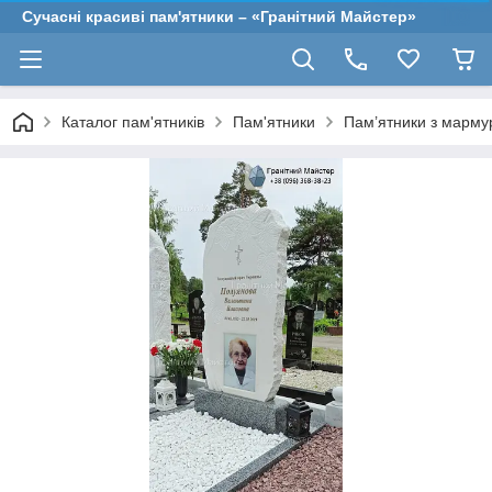
Сучасні красиві пам'ятники – «Гранітний Майстер»
Каталог пам'ятників
Пам'ятники
Пам’ятники з марму