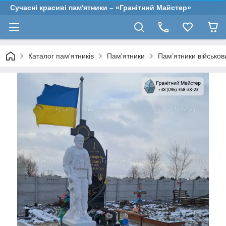
Сучасні красиві пам'ятники – «Гранітний Майстер»
Каталог пам'ятників
Пам'ятники
Пам’ятники військо