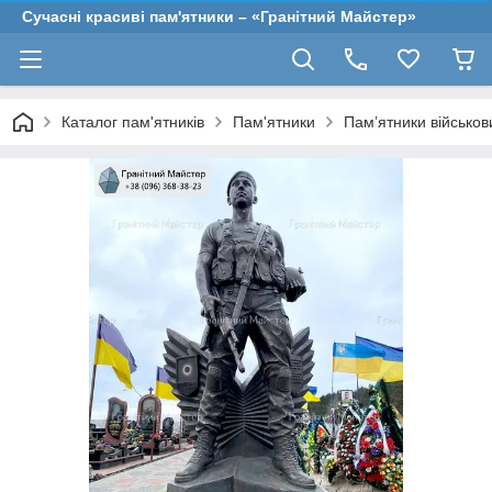
Сучасні красиві пам'ятники – «Гранітний Майстер»
Каталог пам'ятників
Пам'ятники
Пам’ятники військо