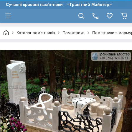
Сучасні красиві пам'ятники – «Гранітний Майстер»
Каталог пам'ятників
Пам'ятники
Пам’ятники з марму