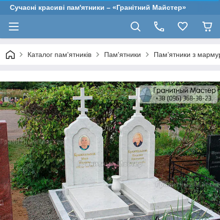
Сучасні красиві пам'ятники – «Гранітний Майстер»
Каталог пам'ятників
Пам'ятники
Пам’ятники з марму