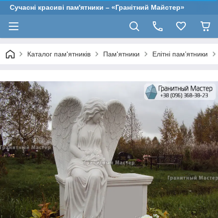
Сучасні красиві пам'ятники – «Гранітний Майстер»
Каталог пам'ятників
Пам'ятники
Елітні пам’ятники