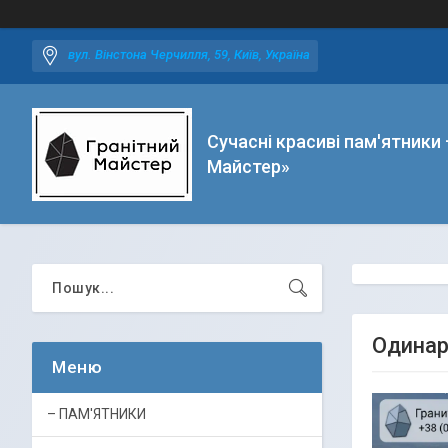
вул. Вінстона Черчилля, 59, Київ, Україна
Сучасні красиві пам'ятники 
Майстер»
Одинар
– ПАМ'ЯТНИКИ