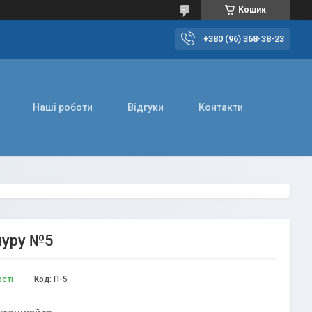
Кошик
+380 (96) 368-38-23
Наші роботи
Відгуки
Контакти
муру №5
ості
Код:
П-5