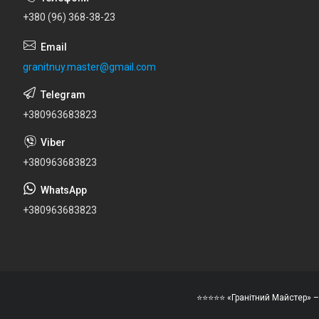
+380 (96) 368-38-23
granitnuy.master@gmail.com
+380963683823
+380963683823
+380963683823