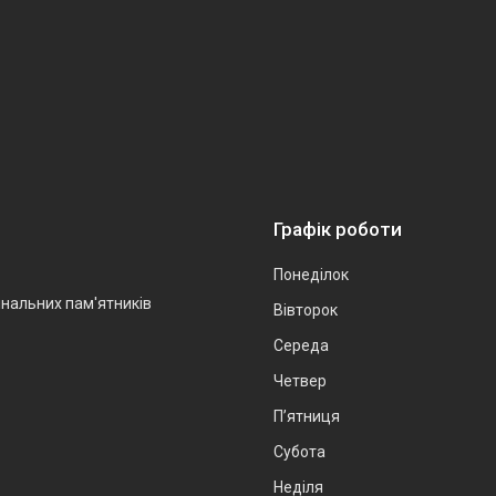
Графік роботи
Понеділок
інальних пам'ятників
Вівторок
Середа
Четвер
Пʼятниця
Субота
Неділя