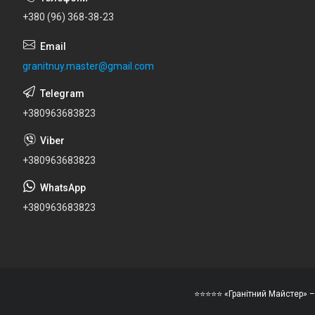
+380 (96) 368-38-23
granitnuy.master@gmail.com
+380963683823
+380963683823
+380963683823