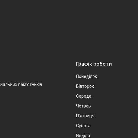
Графік роботи
Понеділок
інальних пам'ятників
Вівторок
Середа
Четвер
Пʼятниця
Субота
Неділя