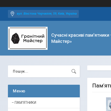
вул. Вінстона Черчилля, 59, Київ, Україна
Сучасні красиві пам'ятники 
Майстер»
Пам'ят
– ПАМ'ЯТНИКИ