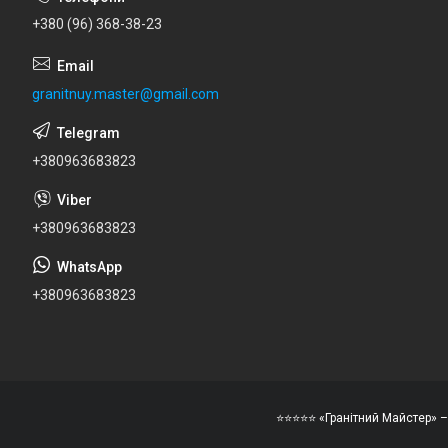
+380 (96) 368-38-23
granitnuy.master@gmail.com
+380963683823
+380963683823
+380963683823