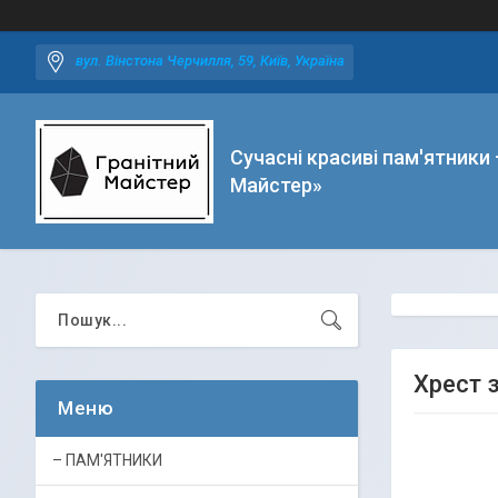
вул. Вінстона Черчилля, 59, Київ, Україна
Сучасні красиві пам'ятники 
Майстер»
Хрест 
– ПАМ'ЯТНИКИ