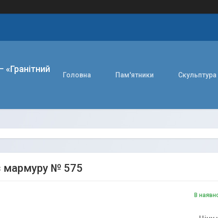
– «Гранітний
Головна
Пам'ятники
Скульптура
з мармуру № 575
В наявн