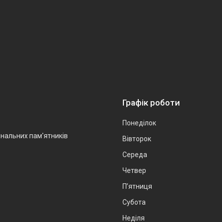
Графік роботи
Понеділок
інальних пам'ятників
Вівторок
Середа
Четвер
Пʼятниця
Субота
Неділя