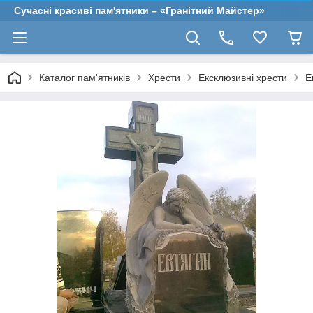
Сучасні красиві пам'ятники – «Гранітний Майстер»
Каталог пам'ятників
Хрести
Ексклюзивні хрести
Е