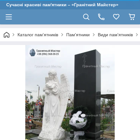
Сучасні красиві пам'ятники – «Гранітний Майстер»
Каталог пам'ятників
Пам'ятники
Види пам'ятників