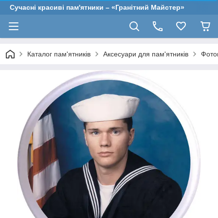
Сучасні красиві пам'ятники – «Гранітний Майстер»
Каталог пам'ятників
Аксесуари для пам'ятників
Фото