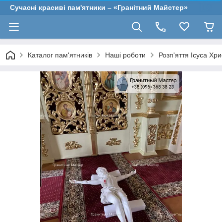
Сучасні красиві пам'ятники – «Гранітний Майстер»
Каталог пам'ятників
Наші роботи
Розп'яття Ісуса Хр