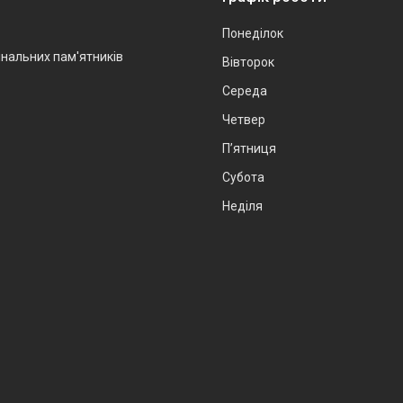
Понеділок
інальних пам'ятників
Вівторок
Середа
Четвер
Пʼятниця
Субота
Неділя