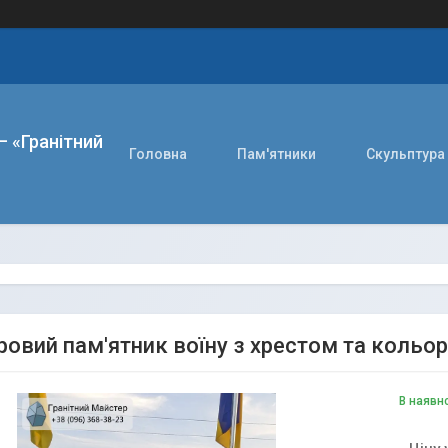
– «Гранітний
Головна
Пам'ятники
Скульптура
овий пам'ятник воїну з хрестом та кольо
В наявн