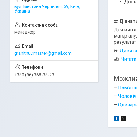
Доста
вул. Вінстона Черчилля, 59, Київ,
Україна
☎️
Дізнат
Для вигот
менеджер
матеріалу
результат
⏩
Дивити
granitnuy.master@gmail.com
✍
Читати
+380 (96) 368-38-23
Можлив
–
Пам'ятн
–
Чоловіч
–
Одинарн