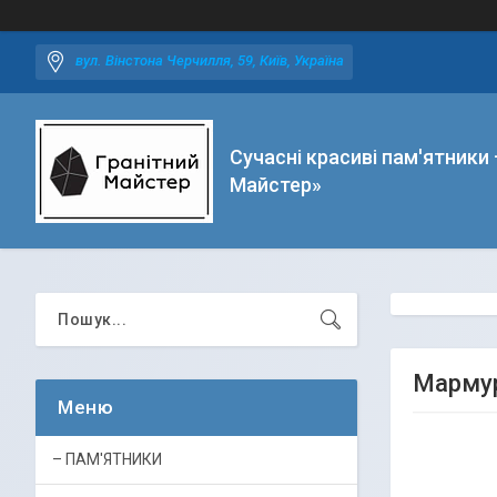
вул. Вінстона Черчилля, 59, Київ, Україна
Сучасні красиві пам'ятники 
Майстер»
Мармур
– ПАМ'ЯТНИКИ