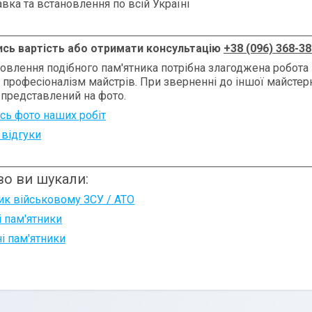
вка та встановлення по всій Україні
ись вартість або отримати консультацію
+38 (096) 368-38
овлення подібного пам'ятника потрібна злагоджена робота 
, професіоналізм майстрів. При зверненні до іншої майсте
 представлений на фото.
сь фото наших робіт
 відгуки
о ви шукали:
ик військовому ЗСУ / АТО
і пам'ятники
і пам'ятники