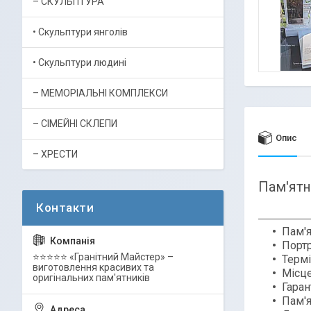
– СКУЛЬПТУРА
• Скульптури янголів
• Скульптури людині
– МЕМОРІАЛЬНІ КОМПЛЕКСИ
– СІМЕЙНІ СКЛЕПИ
Опис
– ХРЕСТИ
Пам'ятн
Пам'я
Порт
⭐⭐⭐⭐⭐ «Гранітний Майстер» –
Термі
виготовлення красивих та
Місце
оригінальних пам'ятників
Гаран
Пам'