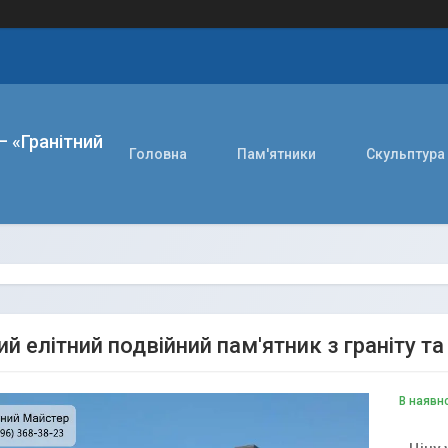
– «Гранітний
Головна
Пам'ятники
Скульптура
ий елітний подвійний пам'ятник з граніту 
В наявн