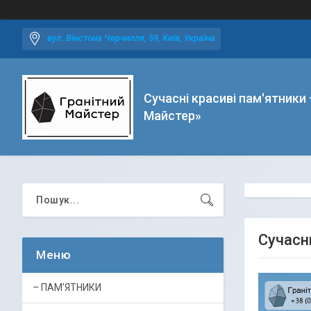
вул. Вінстона Черчилля, 59, Київ, Україна
Сучасні красиві пам'ятники 
Майстер»
Сучасн
– ПАМ'ЯТНИКИ