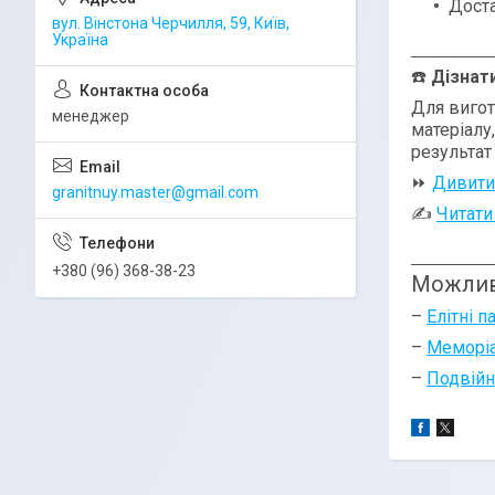
Доста
вул. Вінстона Черчилля, 59, Київ,
Україна
☎️
Дізнат
Для вигот
менеджер
матеріалу
результат
⏩
Дивити
granitnuy.master@gmail.com
✍
Читати
+380 (96) 368-38-23
Можлив
–
Елітні п
–
Меморіа
–
Подвійн