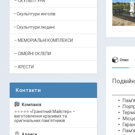
– СКУЛЬПТУРА
• Скульптури янголів
• Скульптури людині
– МЕМОРІАЛЬНІ КОМПЛЕКСИ
– СІМЕЙНІ СКЛЕПИ
Опис
– ХРЕСТИ
Подвійн
Пам'я
Портр
⭐⭐⭐⭐⭐ «Гранітний Майстер» –
Термі
виготовлення красивих та
Місце
оригінальних пам'ятників
Гаран
Пам'