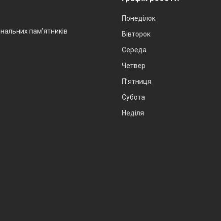
Понеділок
інальних пам'ятників
Вівторок
Середа
Четвер
Пʼятниця
Субота
Неділя